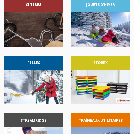
CINTRES
JOUETS
D'HIVER
PELLES
STOREX
STREAMRIDGE
TRAÎNEAUX
UTILITAIRES