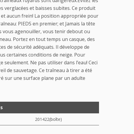
 traîneaux fuyards sont dangereux.Évitez les
es verglacées et baisses subites. Ce produit
 et aucun frein! La position appropriée pour
aîneau: PIEDS en premier; et Jamais la tête
s vous agenouiller, vous tenir debout ou
îneau. Portez en tout temps un casque, des
tes de sécurité adéquats. Il développe de
us certaines conditions de neige. Pour
e seulement. Ne pas utiliser dans l’eau! Ceci
eil de sauvetage. Ce traîneau à tirer a été
ré sur une surface plane par un adulte
ts
201422(boîte)