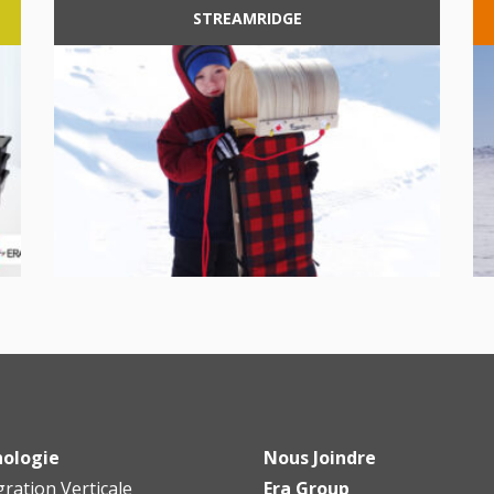
STREAMRIDGE
ologie
Nous Joindre
gration Verticale
Era Group