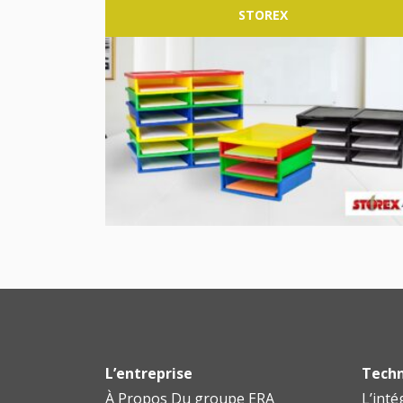
STOREX
L’entreprise
Techn
À Propos Du groupe ERA
L’inté