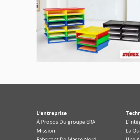
L’entreprise
Techn
À Propos Du groupe ERA
L’inté
Mission
La Qu
Fabricant De Masse Nord-
Une A