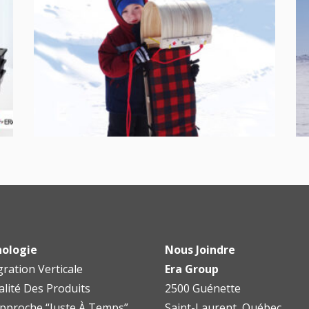
ologie
Nous Joindre
gration Verticale
Era Group
alité Des Produits
2500 Guénette
pproche “Juste À Temps”
Saint-Laurent, Québec