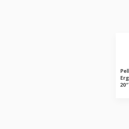
Pel
Erg
20″