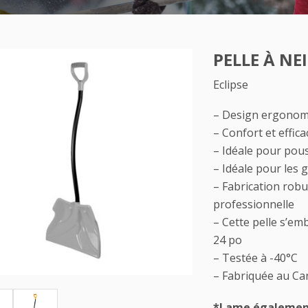
PELLE À NE
Eclipse
– Design ergonomi
– Confort et effic
– Idéale pour pous
– Idéale pour les 
– Fabrication robu
professionnelle
– Cette pelle s’em
24 po
– Testée à -40°C
– Fabriquée au C
*Lame également