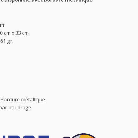
cm
50 cm x 33 cm
361 gr.
, Bordure métallique
i par poudrage